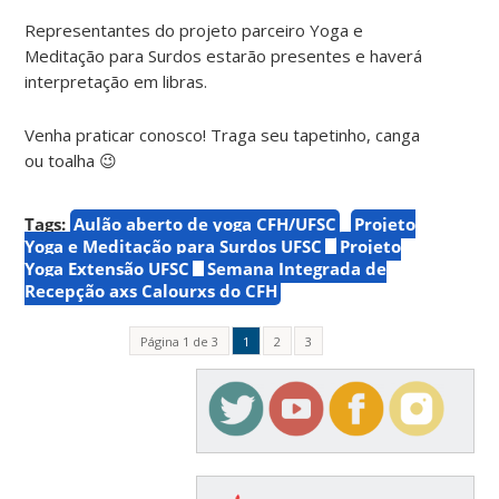
Representantes do projeto parceiro Yoga e
Meditação para Surdos estarão presentes e haverá
interpretação em libras.
Venha praticar conosco! Traga seu tapetinho, canga
ou toalha 😉
Tags:
Aulão aberto de yoga CFH/UFSC
Projeto
Yoga e Meditação para Surdos UFSC
Projeto
Yoga Extensão UFSC
Semana Integrada de
Recepção axs Calourxs do CFH
Página 1 de 3
1
2
3