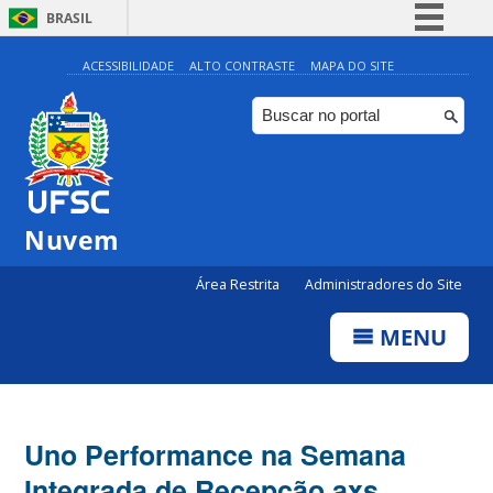
BRASIL
Simplifique!
ACESSIBILIDADE
ALTO CONTRASTE
MAPA DO SITE
Comunica BR
Participe
Acesso à informação
Legislação
Nuvem
Canais
Área Restrita
Administradores do Site
MENU
Uno Performance na Semana
Integrada de Recepção axs