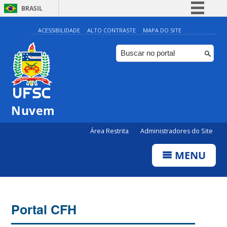
BRASIL
Simplifique!
ACESSIBILIDADE
ALTO CONTRASTE
MAPA DO SITE
Comunica BR
Participe
Acesso à informação
Legislação
Nuvem
Canais
Área Restrita
Administradores do Site
MENU
Portal CFH