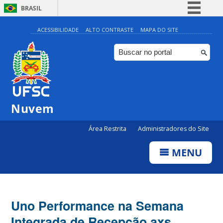
BRASIL
Simplifique!
ACESSIBILIDADE
ALTO CONTRASTE
MAPA DO SITE
Comunica BR
Participe
Acesso à informação
Legislação
Nuvem
Canais
Área Restrita
Administradores do Site
MENU
Uno Performance na Semana
Integrada de Recepção axs