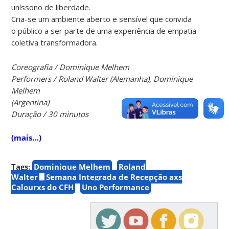
uníssono de liberdade.
Cria-se um ambiente aberto e sensível que convida
o público a ser parte de uma experiência de empatia
coletiva transformadora.
Coreografia / Dominique Melhem
Performers / Roland Walter (Alemanha), Dominique
Melhem
(Argentina)
Duração / 30 minutos
(mais…)
Tags:
Dominique Melhem
Roland
Walter
Semana Integrada de Recepção axs
Calourxs do CFH
Uno Performance