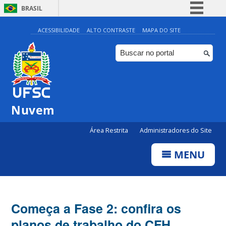
BRASIL
Simplifique!
ACESSIBILIDADE
ALTO CONTRASTE
MAPA DO SITE
Comunica BR
Participe
Acesso à informação
Legislação
Nuvem
Canais
Área Restrita
Administradores do Site
MENU
Começa a Fase 2: confira os
planos de trabalho do CFH