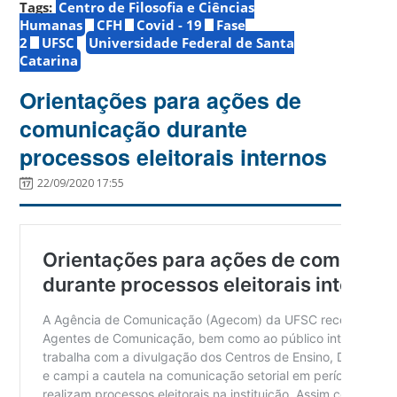
Tags:
Centro de Filosofia e Ciências
Humanas
CFH
Covid - 19
Fase
2
UFSC
Universidade Federal de Santa
Catarina
Orientações para ações de
comunicação durante
processos eleitorais internos
22/09/2020 17:55