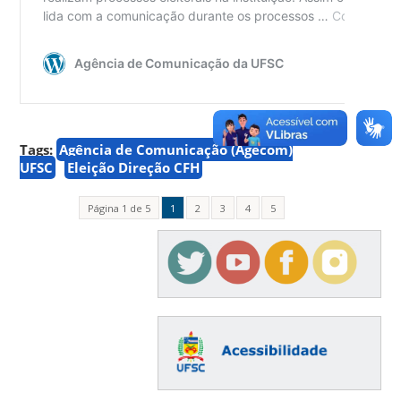
Tags:
Agência de Comunicação (Agecom)
UFSC
Eleição Direção CFH
Página 1 de 5
1
2
3
4
5