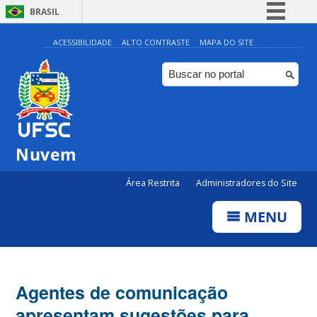
BRASIL
Simplifique!
ACESSIBILIDADE
ALTO CONTRASTE
MAPA DO SITE
Comunica BR
Participe
Acesso à informação
Legislação
Nuvem
Canais
Área Restrita
Administradores do Site
MENU
Agentes de comunicação
apresentam sugestões para