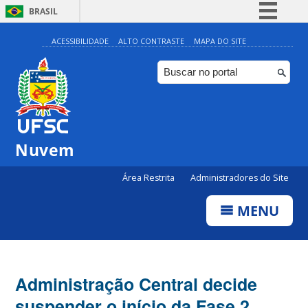
BRASIL
Simplifique!
ACESSIBILIDADE
ALTO CONTRASTE
MAPA DO SITE
Comunica BR
Participe
Acesso à informação
Legislação
Nuvem
Canais
Área Restrita
Administradores do Site
MENU
Administração Central decide
suspender o início da Fase 2