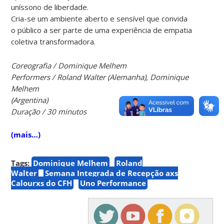
uníssono de liberdade.
Cria-se um ambiente aberto e sensível que convida
o público a ser parte de uma experiência de empatia
coletiva transformadora.
Coreografia / Dominique Melhem
Performers / Roland Walter (Alemanha), Dominique
Melhem
(Argentina)
Duração / 30 minutos
(mais…)
Tags:
Dominique Melhem
Roland
Walter
Semana Integrada de Recepção axs
Calourxs do CFH
Uno Performance