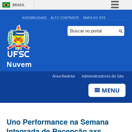
BRASIL
Simplifique!
ACESSIBILIDADE
ALTO CONTRASTE
MAPA DO SITE
Comunica BR
Participe
Acesso à informação
Legislação
Nuvem
Canais
Área Restrita
Administradores do Site
MENU
Uno Performance na Semana
Integrada de Recepção axs