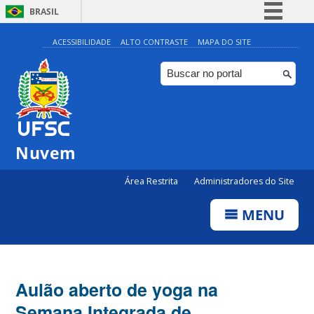
BRASIL
Simplifique!
ACESSIBILIDADE
ALTO CONTRASTE
MAPA DO SITE
Comunica BR
Participe
Acesso à informação
Legislação
Nuvem
Canais
Área Restrita
Administradores do Site
MENU
Aulão aberto de yoga na
Semana Integrada de