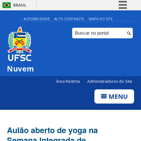
BRASIL
Simplifique!
ACESSIBILIDADE
ALTO CONTRASTE
MAPA DO SITE
Comunica BR
Participe
Acesso à informação
Legislação
Nuvem
Canais
Área Restrita
Administradores do Site
MENU
Aulão aberto de yoga na
Semana Integrada de