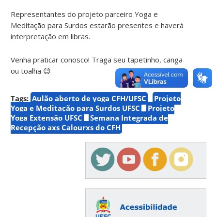
Representantes do projeto parceiro Yoga e
Meditação para Surdos estarão presentes e haverá
interpretação em libras.
Venha praticar conosco! Traga seu tapetinho, canga
ou toalha 😉
Tags:
Aulão aberto de yoga CFH/UFSC
Projeto
Yoga e Meditação para Surdos UFSC
Projeto
Yoga Extensão UFSC
Semana Integrada de
Recepção axs Calourxs do CFH