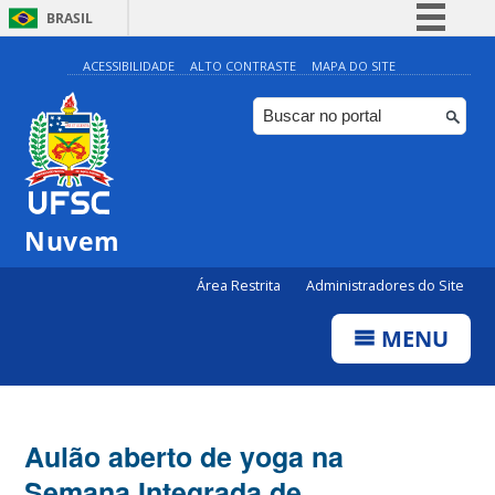
BRASIL
Simplifique!
ACESSIBILIDADE
ALTO CONTRASTE
MAPA DO SITE
Comunica BR
Participe
Acesso à informação
Legislação
Nuvem
Canais
Área Restrita
Administradores do Site
MENU
Aulão aberto de yoga na
Semana Integrada de