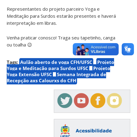
Representantes do projeto parceiro Yoga e
Meditação para Surdos estarão presentes e haverá
interpretação em libras.
Venha praticar conosco! Traga seu tapetinho, canga
ou toalha 😉
Tags:
Aulão aberto de yoga CFH/UFSC
Projeto
Yoga e Meditação para Surdos UFSC
Projeto
Yoga Extensão UFSC
Semana Integrada de
Recepção axs Calourxs do CFH