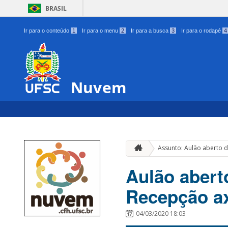
BRASIL
Ir para o conteúdo
1
Ir para o menu
2
Ir para a busca
3
Ir para o rodapé
4
Nuvem
Assunto: Aulão aberto 
Aulão abert
Recepção a
04/03/2020 18:03