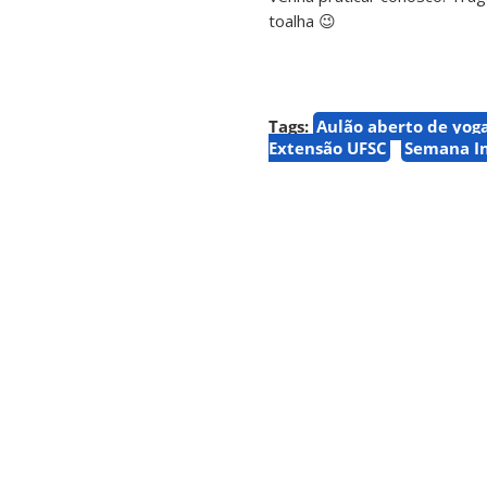
toalha 😉
Tags:
Aulão aberto de yog
Extensão UFSC
Semana In