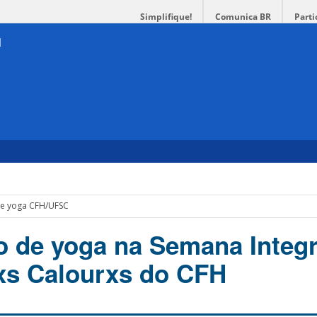
Simplifique!
Comunica BR
Parti
de yoga CFH/UFSC
o de yoga na Semana Integ
xs Calourxs do CFH