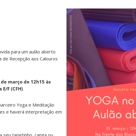
vida para um aulão aberto
a de Recepção axs Calourxs
 de março de 12h15 às
s E/F (CFH)
.
parceiro Yoga e Meditação
es e haverá interpretação em
a seu tapetinho, canga ou