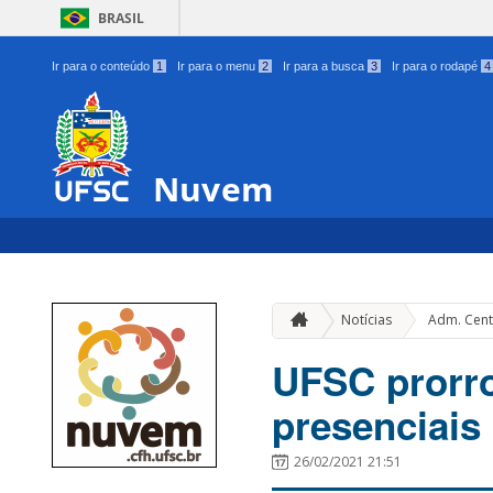
BRASIL
Ir para o conteúdo
1
Ir para o menu
2
Ir para a busca
3
Ir para o rodapé
4
Nuvem
Notícias
Adm. Cent
UFSC prorro
presenciais
26/02/2021 21:51