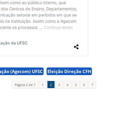
ação (Agecom) UFSC
Eleição Direção CFH
Página 2 de 7
1
2
3
4
5
6
7