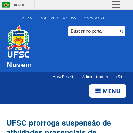
BRASIL
Simplifique!
ACESSIBILIDADE
ALTO CONTRASTE
MAPA DO SITE
Comunica BR
Participe
Acesso à informação
Legislação
Nuvem
Canais
Área Restrita
Administradores do Site
MENU
UFSC prorroga suspensão de
atividades presenciais de