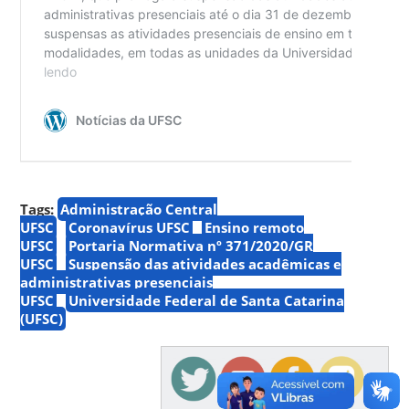
Tags:
Administração Central
UFSC
Coronavírus UFSC
Ensino remoto
UFSC
Portaria Normativa nº 371/2020/GR
UFSC
Suspensão das atividades acadêmicas e
administrativas presenciais
UFSC
Universidade Federal de Santa Catarina
(UFSC)