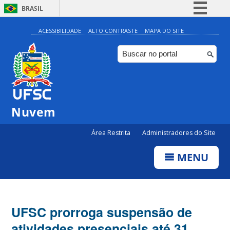
BRASIL
Simplifique!
ACESSIBILIDADE
ALTO CONTRASTE
MAPA DO SITE
Comunica BR
Participe
Acesso à informação
Legislação
Nuvem
Canais
Área Restrita
Administradores do Site
MENU
UFSC prorroga suspensão de
atividades presenciais até 31