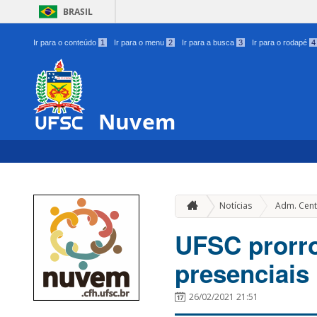
BRASIL
Ir para o conteúdo
1
Ir para o menu
2
Ir para a busca
3
Ir para o rodapé
4
Nuvem
Notícias
Adm. Cent
UFSC prorro
presenciais
26/02/2021 21:51