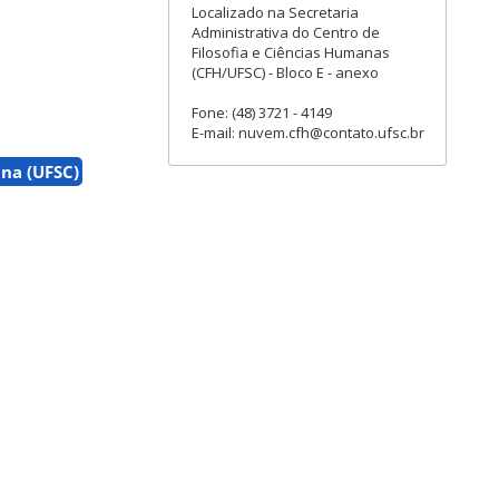
Localizado na Secretaria
Administrativa do Centro de
Filosofia e Ciências Humanas
(CFH/UFSC) - Bloco E - anexo
Fone: (48) 3721 - 4149
E-mail: nuvem.cfh@contato.ufsc.br
ina (UFSC)