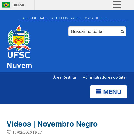
BRASIL
Simplifique!
ACESSIBILIDADE
ALTO CONTRASTE
MAPA DO SITE
Comunica BR
Participe
Acesso à informação
Legislação
Nuvem
Canais
Área Restrita
Administradores do Site
MENU
Vídeos | Novembro Negro
17/02/2020 19:27