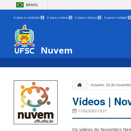
BRASIL
Ir para o conteúdo
1
Ir para o menu
2
Ir para a busca
3
Ir para o rodapé
4
Nuvem
Assunto: 20 de novemb
Vídeos | N
17/02/2020 19:27
Os vídeos do Novembro Neg