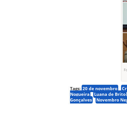
Fo
Tags:
20 de novembro
Cr
Nogueira
Luana de Brito
Gonçalves
Novembro Ne