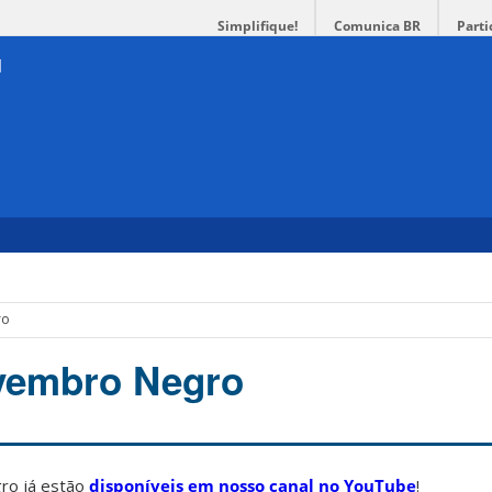
Simplifique!
Comunica BR
Parti
ro
ovembro Negro
ro já estão
disponíveis em nosso canal no YouTube
!