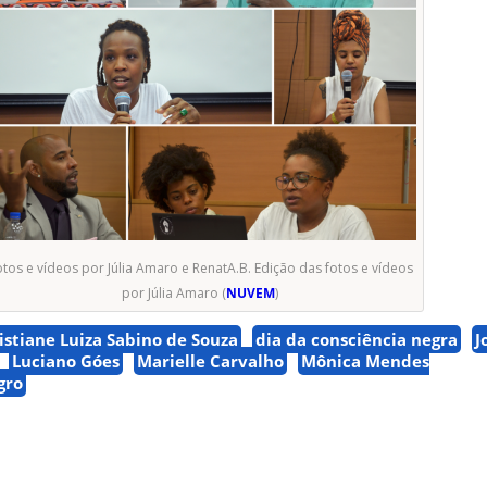
tos e vídeos por Júlia Amaro e RenatA.B. Edição das fotos e vídeos
por Júlia Amaro (
NUVEM
)
istiane Luiza Sabino de Souza
dia da consciência negra
J
Luciano Góes
Marielle Carvalho
Mônica Mendes
gro