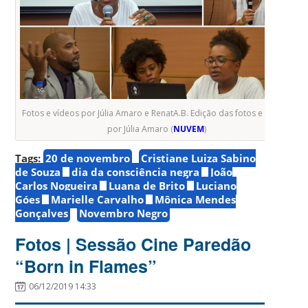
Fotos e vídeos por Júlia Amaro e RenatA.B. Edição das fotos e vídeos
por Júlia Amaro (
NUVEM
)
Tags:
20 de novembro
Cristiane Luiza Sabino
de Souza
dia da consciência negra
João
Carlos Nogueira
Luana de Brito
Luciano
Góes
Marielle Carvalho
Mônica Mendes
Gonçalves
Novembro Negro
Fotos | Sessão Cine Paredão
“Born in Flames”
06/12/2019 14:33