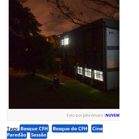
Foto por Júlia Amaro (
NUVEM
)
Tags:
Bosque CFH
Bosque do CFH
Cine
Paredão
Sessão