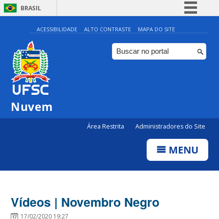
BRASIL
Simplifique!
ACESSIBILIDADE
ALTO CONTRASTE
MAPA DO SITE
Comunica BR
Participe
Acesso à informação
Legislação
Nuvem
Canais
Área Restrita
Administradores do Site
MENU
Vídeos | Novembro Negro
17/02/2020 19:27