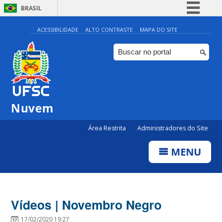
BRASIL
Simplifique!
ACESSIBILIDADE
ALTO CONTRASTE
MAPA DO SITE
Comunica BR
Participe
Acesso à informação
Legislação
Nuvem
Canais
Área Restrita
Administradores do Site
MENU
Vídeos | Novembro Negro
17/02/2020 19:27