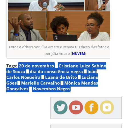
Fotos e vídeos por Júlia Amaro e RenatA.B. Edição das fotos e vídeos
por Júlia Amaro (
NUVEM
)
Tags:
20 de novembro
Cristiane Luiza Sabino
de Souza
dia da consciência negra
João
Carlos Nogueira
Luana de Brito
Luciano
Góes
Marielle Carvalho
Mônica Mendes
Gonçalves
Novembro Negro