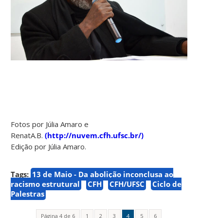
Fotos por Júlia Amaro e
RenatA.B.
(http://nuvem.cfh.ufsc.br/)
Edição por Júlia Amaro.
Tags:
13 de Maio - Da abolição inconclusa ao
racismo estrutural
CFH
CFH/UFSC
Ciclo de
Palestras
Página 4 de 6
1
2
3
4
5
6