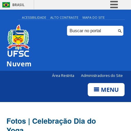
BRASIL
Simplifique!
ACESSIBILIDADE
ALTO CONTRASTE
MAPA DO SITE
Comunica BR
Participe
Acesso à informação
Legislação
Nuvem
Canais
Área Restrita
Administradores do Site
MENU
Fotos | Celebração Dia do
Yoga