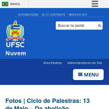
BRASIL
Simplifique!
ACESSIBILIDADE
ALTO CONTRASTE
MAPA DO SITE
Comunica BR
Participe
Acesso à informação
Legislação
Nuvem
Canais
Área Restrita
Administradores do Site
MENU
Fotos | Ciclo de Palestras: 13
de Maio – Da abolição