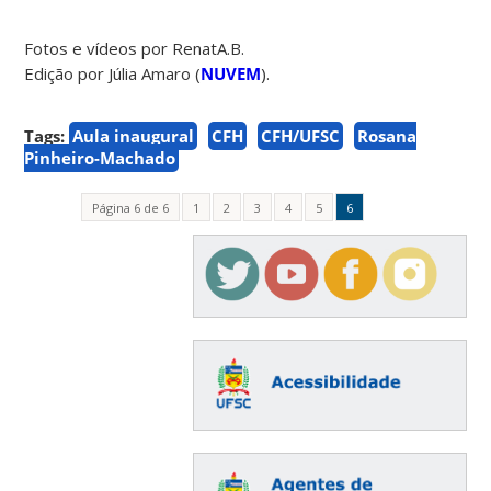
Fotos e vídeos por RenatA.B.
Edição por Júlia Amaro (
NUVEM
).
Tags:
Aula inaugural
CFH
CFH/UFSC
Rosana
Pinheiro-Machado
Página 6 de 6
1
2
3
4
5
6