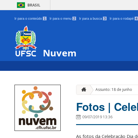
BRASIL
Ir para o conteúdo
1
Ir para o menu
2
Ir para a busca
3
Ir para o rodapé
4
Nuvem
Assunto: 18 de junho
Fotos | Cel
09/07/2019 13:36
As fotos da Celebração Dia 