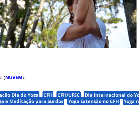
o (
NUVEM
).
ação Dia do Yoga
CFH
CFH/UFSC
Dia Internacional do Y
ga e Meditação para Surdos
Yoga Extensão no CFH
Yoga 