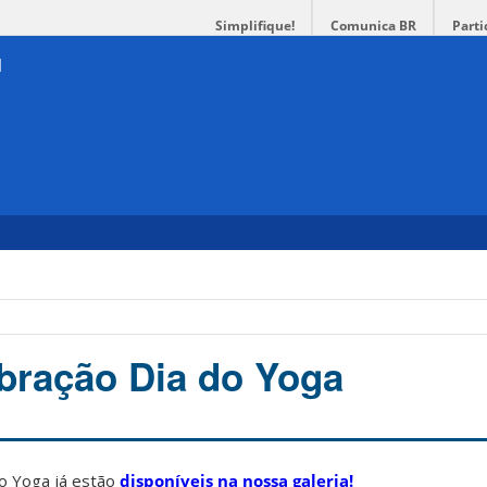
Simplifique!
Comunica BR
Parti
ebração Dia do Yoga
do Yoga já estão
disponíveis na nossa galeria!