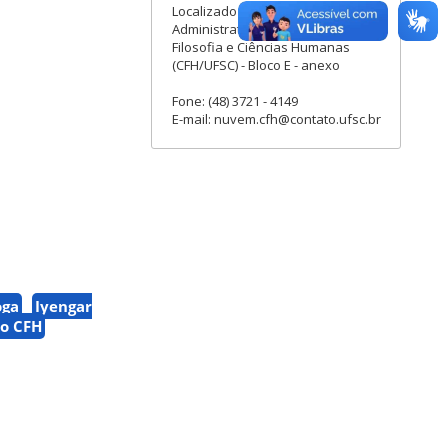
Localizado na Secretaria
Administrativa do Centro de
Filosofia e Ciências Humanas
(CFH/UFSC) - Bloco E - anexo
Fone: (48) 3721 - 4149
E-mail: nuvem.cfh@contato.ufsc.br
oga
Iyengar
no CFH