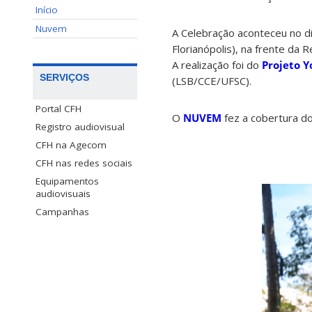
Início
Nuvem
A Celebração aconteceu no d
Florianópolis), na frente da Re
A realização foi do
Projeto Y
SERVIÇOS
(LSB/CCE/UFSC).
Portal CFH
O
NUVEM
fez a cobertura do
Registro audiovisual
CFH na Agecom
CFH nas redes sociais
Equipamentos
audiovisuais
Campanhas