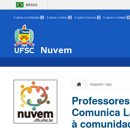
BRASIL
Ir para o conteúdo
1
Ir para o menu
2
Ir para a busca
3
Ir para o rodapé
4
Nuvem
Assunto: Uipi
Professores
Comunica La
à comunida