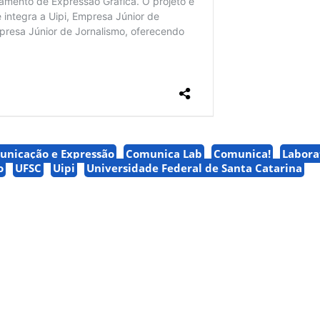
unicação e Expressão
Comunica Lab
Comunica!
Labora
o
UFSC
Uipi
Universidade Federal de Santa Catarina