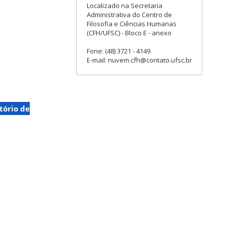
Localizado na Secretaria
Administrativa do Centro de
Filosofia e Ciências Humanas
(CFH/UFSC) - Bloco E - anexo
Fone: (48) 3721 - 4149
E-mail: nuvem.cfh@contato.ufsc.br
tório de