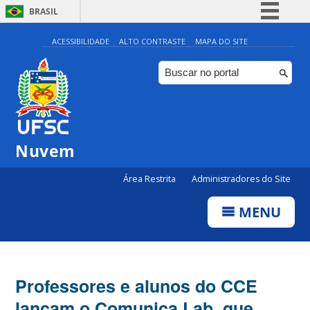
BRASIL
Simplifique!
ACESSIBILIDADE
ALTO CONTRASTE
MAPA DO SITE
Comunica BR
Participe
Acesso à informação
Legislação
Nuvem
Canais
Área Restrita
Administradores do Site
MENU
Professores e alunos do CCE
lançam o Comunica Lab, que