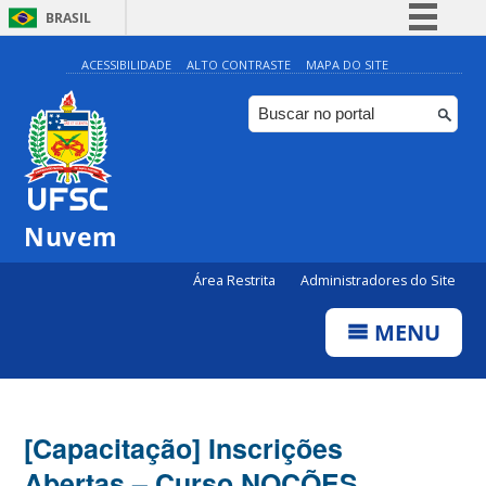
BRASIL
Simplifique!
ACESSIBILIDADE
ALTO CONTRASTE
MAPA DO SITE
Comunica BR
Participe
Acesso à informação
Legislação
Nuvem
Canais
Área Restrita
Administradores do Site
MENU
[Capacitação] Inscrições
Abertas – Curso NOÇÕES