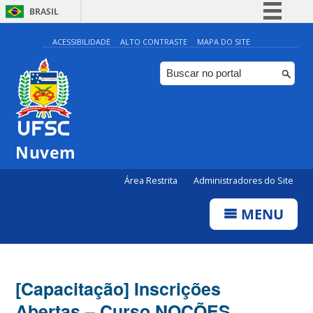
BRASIL
Simplifique!
ACESSIBILIDADE
ALTO CONTRASTE
MAPA DO SITE
Comunica BR
Participe
Acesso à informação
Legislação
Nuvem
Canais
Área Restrita
Administradores do Site
MENU
[Capacitação] Inscrições
Abertas – Curso NOÇÕES