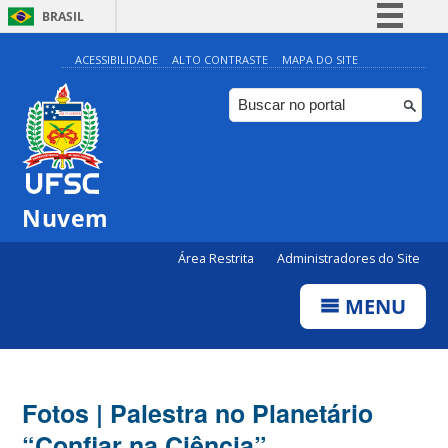
BRASIL
Simplifique!
ACESSIBILIDADE
ALTO CONTRASTE
MAPA DO SITE
Comunica BR
Participe
Acesso à informação
Legislação
Nuvem
Canais
Área Restrita
Administradores do Site
MENU
Fotos | Palestra no Planetário
“Confiar na Ciência”