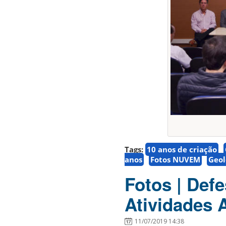
Tags:
10 anos de criação
anos
Fotos NUVEM
Geol
Fotos | Def
Atividades
11/07/2019 14:38