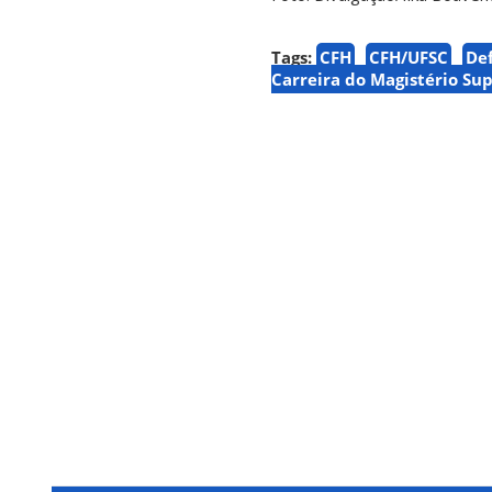
Tags:
CFH
CFH/UFSC
De
Carreira do Magistério Sup