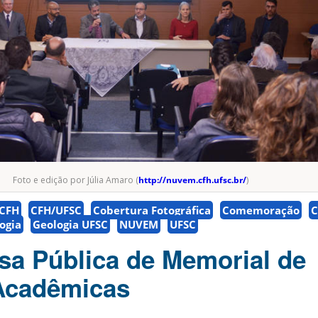
Foto e edição por Júlia Amaro (
http://nuvem.cfh.ufsc.br/
)
CFH
CFH/UFSC
Cobertura Fotográfica
Comemoração
C
ogia
Geologia UFSC
NUVEM
UFSC
esa Pública de Memorial de
 Acadêmicas