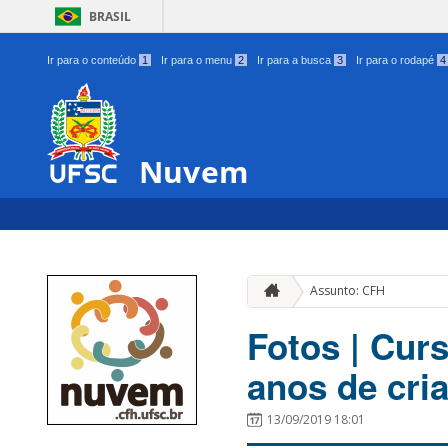
BRASIL
Ir para o conteúdo
1
Ir para o menu
2
Ir para a busca
3
Ir para o rodapé
4
Nuvem
Assunto: CFH
Fotos | Cur
anos de cri
13/09/2019 18:01