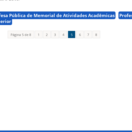
fesa Pública de Memorial de Atividades Acadêmicas
Profe
erior
Página 5 de 8
1
2
3
4
5
6
7
8