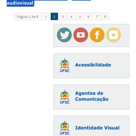
audiovisual
Página 2 de 8
1
2
3
4
5
6
7
8