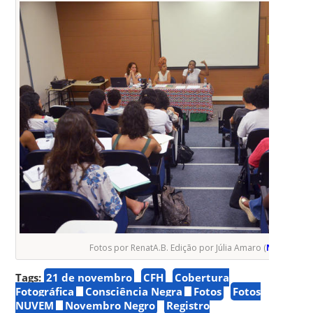
Fotos por RenatA.B. Edição por Júlia Amaro (
NUVEM
)
Tags:
21 de novembro
CFH
Cobertura
Fotográfica
Consciência Negra
Fotos
Fotos
NUVEM
Novembro Negro
Registro