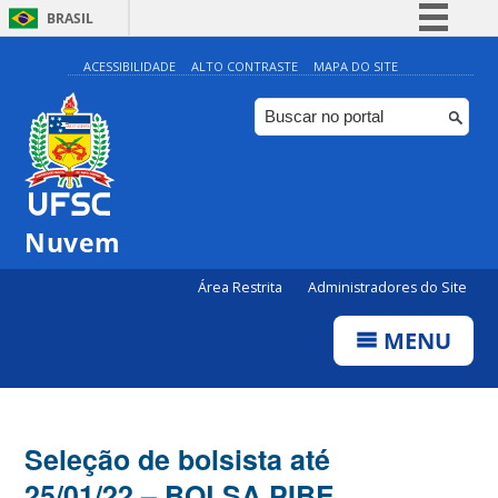
BRASIL
Simplifique!
ACESSIBILIDADE
ALTO CONTRASTE
MAPA DO SITE
Comunica BR
Participe
Acesso à informação
Legislação
Nuvem
Canais
Área Restrita
Administradores do Site
MENU
Seleção de bolsista até
25/01/22 – BOLSA PIBE