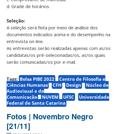
d. Grade de horários.
Seleção:
A seleção será feita por meio de análise dos
documentos indicados acima e do desempenho na
entrevista on-line.
As entrevistas serão realizadas apenas com as/os
candidatas/os pré-selecionadas/os, as/os quais
serão comunicadas/os por e-mail.
Tags:
Bolsa PIBE 2022
Centro de Filosofia e
Ciências Humanas
CFH
Design
Núcleo de
Audiovisual e de
Comunicação
NUVEM
UFSC
Universidade
Federal de Santa Catarina
Fotos | Novembro Negro
[21/11]