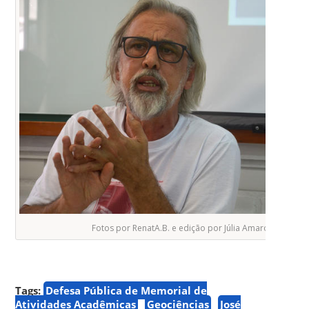
Fotos por RenatA.B. e edição por Júlia Amaro (
NUVEM
)
Tags:
Defesa Pública de Memorial de
Atividades Acadêmicas
Geociências
José