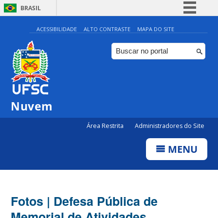
BRASIL
Simplifique!
ACESSIBILIDADE
ALTO CONTRASTE
MAPA DO SITE
Comunica BR
Participe
Acesso à informação
Legislação
Nuvem
Canais
Área Restrita
Administradores do Site
MENU
Fotos | Defesa Pública de
Memorial de Atividades