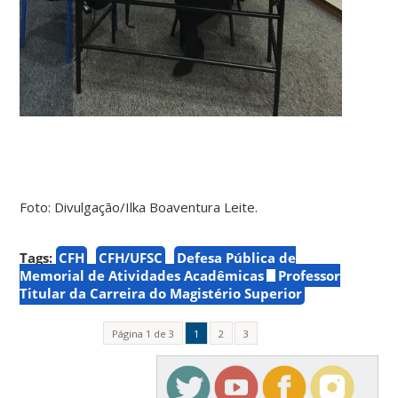
Foto: Divulgação/Ilka Boaventura Leite.
Tags:
CFH
CFH/UFSC
Defesa Pública de
Memorial de Atividades Acadêmicas
Professor
Titular da Carreira do Magistério Superior
Página 1 de 3
1
2
3