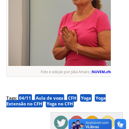
Foto e edição por Júlia Amaro (
NUVEM.cfh.ufsc.br
)
Tags:
04/11
Aula de yoga
CFH
Yoga
Yoga
Extensão no CFH
Yoga no CFH