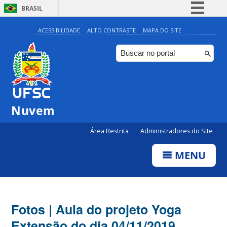
BRASIL
Simplifique!
ACESSIBILIDADE
ALTO CONTRASTE
MAPA DO SITE
Comunica BR
Participe
Acesso à informação
Legislação
Nuvem
Canais
Área Restrita
Administradores do Site
MENU
Fotos | Aula do projeto Yoga
Extensão do dia 04/11/2019