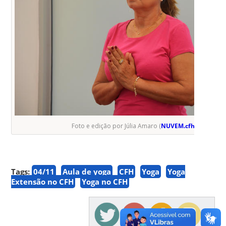
Foto e edição por Júlia Amaro (
NUVEM.cfh.ufsc.br
)
Tags:
04/11
Aula de yoga
CFH
Yoga
Yoga
Extensão no CFH
Yoga no CFH