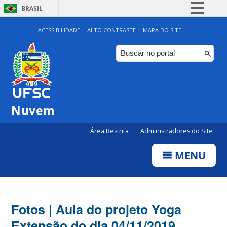
BRASIL
Simplifique!
ACESSIBILIDADE
ALTO CONTRASTE
MAPA DO SITE
Comunica BR
Participe
Acesso à informação
Legislação
Nuvem
Canais
Área Restrita
Administradores do Site
MENU
Fotos | Aula do projeto Yoga
Extensão do dia 04/11/2019