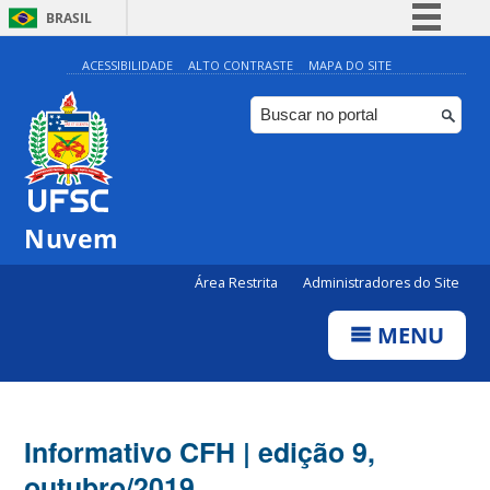
BRASIL
Simplifique!
ACESSIBILIDADE
ALTO CONTRASTE
MAPA DO SITE
Comunica BR
Participe
Acesso à informação
Legislação
Nuvem
Canais
Área Restrita
Administradores do Site
MENU
Informativo CFH | edição 9,
outubro/2019