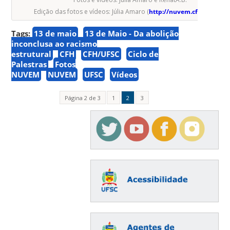
Edição das fotos e vídeos: Júlia Amaro (
http://nuvem.cfh.ufsc.br
)
Tags:
13 de maio
13 de Maio - Da abolição
inconclusa ao racismo
estrutural
CFH
CFH/UFSC
Ciclo de
Palestras
Fotos
NUVEM
NUVEM
UFSC
Vídeos
Página 2 de 3
1
2
3