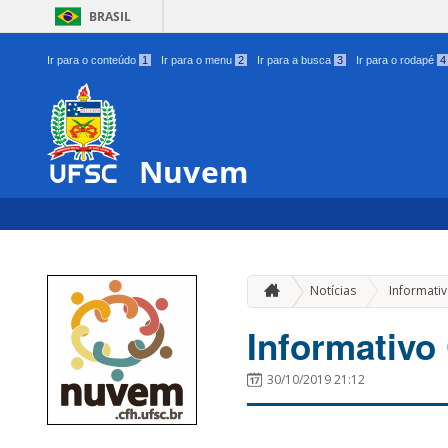
BRASIL
Ir para o conteúdo
1
Ir para o menu
2
Ir para a busca
3
Ir para o rodapé
4
Nuvem
Notícias
Informati
Informativo
30/10/2019 21:12