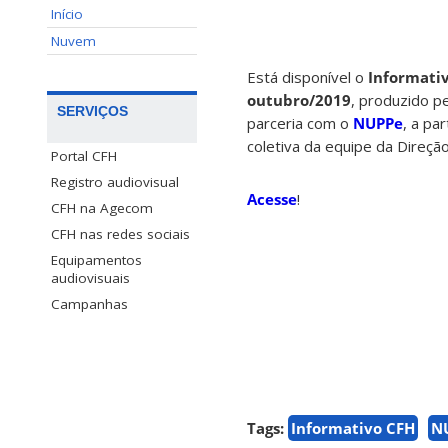
Início
Nuvem
Está disponível o
Informativ
outubro/2019
, produzido p
SERVIÇOS
parceria com o
NUPPe
, a pa
coletiva da equipe da Direçã
Portal CFH
Registro audiovisual
Acesse
!
CFH na Agecom
CFH nas redes sociais
Equipamentos
audiovisuais
Campanhas
Tags:
Informativo CFH
N