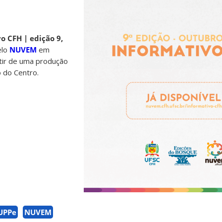
o CFH | edição 9,
elo
NUVEM
em
rtir de uma produção
o do Centro.
UPPe
NUVEM