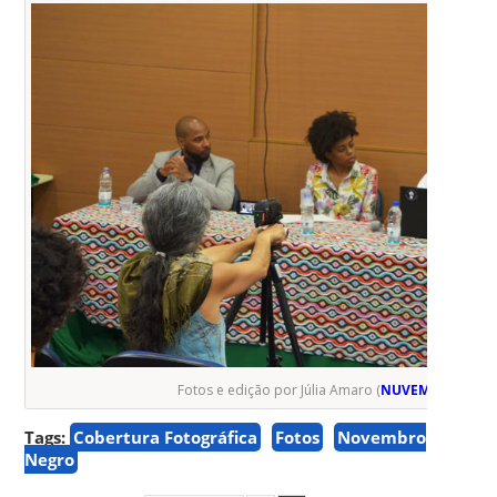
Fotos e edição por Júlia Amaro (
NUVEM
)
Tags:
Cobertura Fotográfica
Fotos
Novembro
Negro