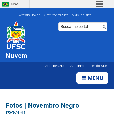
BRASIL
Simplifique!
ACESSIBILIDADE
ALTO CONTRASTE
MAPA DO SITE
Comunica BR
Participe
Acesso à informação
Legislação
Nuvem
Canais
Área Restrita
Administradores do Site
MENU
Fotos | Novembro Negro
[22/11]