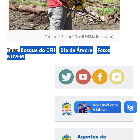
Foto por RenatA.B. (NUVEM.cfh.ufsc.br)
Tags:
Bosque do CFH
Dia da Árvore
Fotos
NUVEM