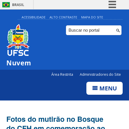
BRASIL
Simplifique!
ACESSIBILIDADE
ALTO CONTRASTE
MAPA DO SITE
Comunica BR
Participe
Acesso à informação
Legislação
Nuvem
Canais
Área Restrita
Administradores do Site
MENU
Fotos do mutirão no Bosque
do CFH em comemoração ao