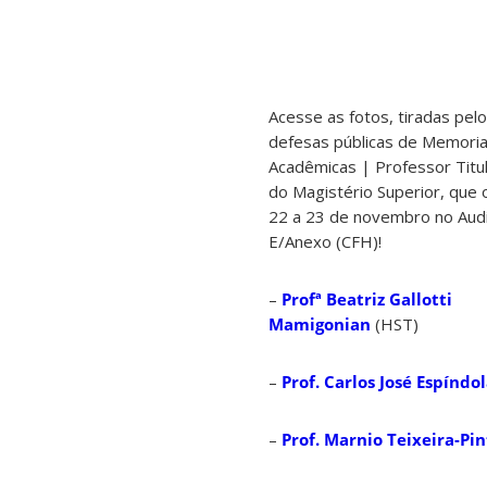
Acesse as fotos, tiradas pel
defesas públicas de Memoria
Acadêmicas | Professor Titul
do Magistério Superior, que
22 a 23 de novembro no Audi
E/Anexo (CFH)!
–
Profª Beatriz Gallotti
Mamigonian
(HST)
–
Prof. Carlos José Espíndo
–
Prof. Marnio Teixeira-Pin