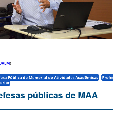
UVEM
)
fesa Pública de Memorial de Atividades Acadêmicas
Profe
erior
efesas públicas de MAA