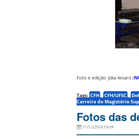
Foto e edição: Júlia Amaro (
N
Tags:
CFH
CFH/UFSC
De
Carreira do Magistério Sup
Fotos das d
11/12/2018 19:04