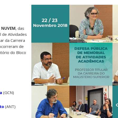
o
NUVEM
, das
l de Atividades
ar da Carreira
 ocorreram de
tório do Bloco
la
(GCN)
to
(ANT)