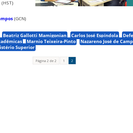
e
(HST)
Campos
(GCN)
Beatriz Gallotti Mamigonian
Carlos José Espíndola
Defe
cadêmicas
Marnio Teixeira-Pinto
Nazareno José de Camp
istério Superior
Página 2 de 2
1
2