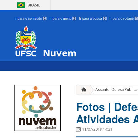
BRASIL
Ir para o conteúdo
1
Ir para o menu
2
Ir para a busca
3
Ir para o rodapé
4
Nuvem
Assunto: Defesa Públic
Fotos | Def
Atividades
11/07/2019 14:31