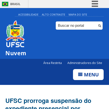
BRASIL
Simplifique!
ACESSIBILIDADE
ALTO CONTRASTE
MAPA DO SITE
Comunica BR
Participe
Acesso à informação
Legislação
Nuvem
Canais
Área Restrita
Administradores do Site
MENU
UFSC prorroga suspensão do
expediente presencial por