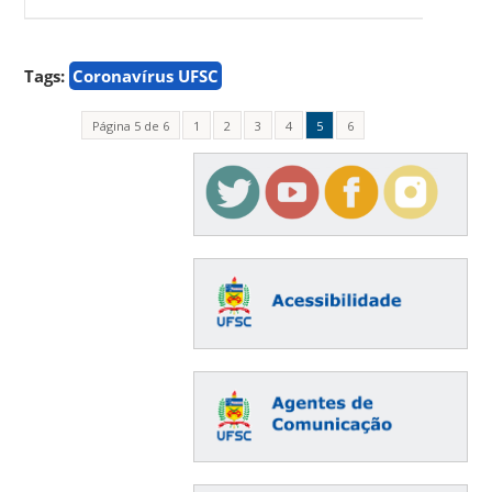
Tags:
Coronavírus UFSC
Página 5 de 6
1
2
3
4
5
6