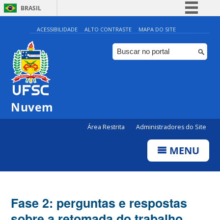
BRASIL
Simplifique!
ACESSIBILIDADE
ALTO CONTRASTE
MAPA DO SITE
Comunica BR
Participe
Acesso à informação
Legislação
Nuvem
Canais
Área Restrita
Administradores do Site
MENU
Fase 2: perguntas e respostas
sobre a retomada do trabalho