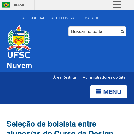
BRASIL
Simplifique!
ACESSIBILIDADE
ALTO CONTRASTE
MAPA DO SITE
Comunica BR
Participe
Acesso à informação
Legislação
Nuvem
Canais
Área Restrita
Administradores do Site
MENU
Seleção de bolsista entre
alunos/as do Curso de Design