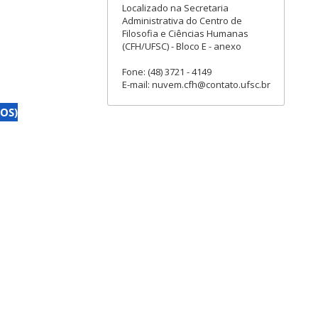
Localizado na Secretaria
Administrativa do Centro de
Filosofia e Ciências Humanas
(CFH/UFSC) - Bloco E - anexo
Fone: (48) 3721 - 4149
E-mail: nuvem.cfh@contato.ufsc.br
HOS)