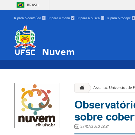
BRASIL
Ir para o conteúdo
1
Ir para o menu
2
Ir para a busca
3
Ir para o rodapé
4
Nuvem
Assunto: Universidade F
Observatório
sobre cober
27/07/2020 23:31