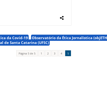
ica da Covid-19
Observatório da Ética Jornalística (objET
al de Santa Catarina (UFSC)
Página 5 de 5
1
2
3
4
5