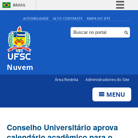
BRASIL
Simplifique!
ACESSIBILIDADE
ALTO CONTRASTE
MAPA DO SITE
Comunica BR
Participe
Acesso à informação
Legislação
Nuvem
Canais
Área Restrita
Administradores do Site
MENU
Conselho Universitário aprova
calendário acadêmico para o