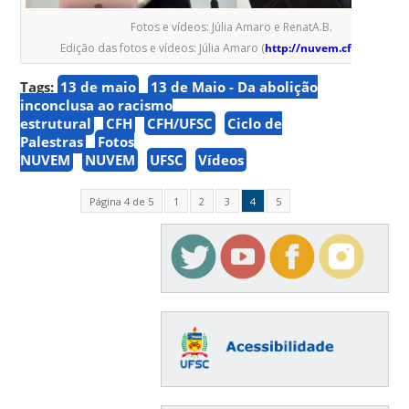
Fotos e vídeos: Júlia Amaro e RenatA.B.
Edição das fotos e vídeos: Júlia Amaro (
http://nuvem.cfh.ufsc.br
)
Tags:
13 de maio
13 de Maio - Da abolição
inconclusa ao racismo
estrutural
CFH
CFH/UFSC
Ciclo de
Palestras
Fotos
NUVEM
NUVEM
UFSC
Vídeos
Página 4 de 5
1
2
3
4
5