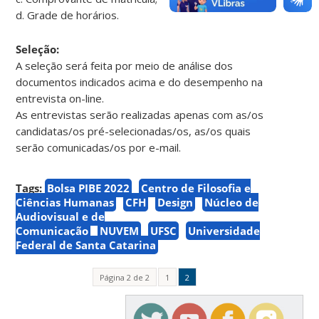
d. Grade de horários.
Seleção:
A seleção será feita por meio de análise dos
documentos indicados acima e do desempenho na
entrevista on-line.
As entrevistas serão realizadas apenas com as/os
candidatas/os pré-selecionadas/os, as/os quais
serão comunicadas/os por e-mail.
Tags:
Bolsa PIBE 2022
Centro de Filosofia e
Ciências Humanas
CFH
Design
Núcleo de
Audiovisual e de
Comunicação
NUVEM
UFSC
Universidade
Federal de Santa Catarina
Página 2 de 2
1
2