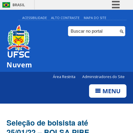
BRASIL
Simplifique!
ACESSIBILIDADE
ALTO CONTRASTE
MAPA DO SITE
Comunica BR
Participe
Acesso à informação
Legislação
Nuvem
Canais
Área Restrita
Administradores do Site
MENU
Seleção de bolsista até
25/01/22 – BOLSA PIBE