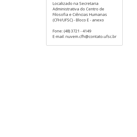
Localizado na Secretaria
Administrativa do Centro de
Filosofia e Ciências Humanas
(CFH/UFSC) - Bloco E - anexo
Fone: (48) 3721 - 4149
E-mail: nuvem.cfh@contato.ufsc.br