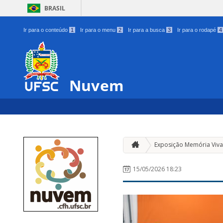
BRASIL
Ir para o conteúdo
1
Ir para o menu
2
Ir para a busca
3
Ir para o rodapé
4
Nuvem
Exposição Memória Viva 
15/05/2026 18:23