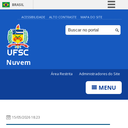
BRASIL
Simplifique!
ACESSIBILIDADE
ALTO CONTRASTE
MAPA DO SITE
Comunica BR
Participe
Acesso à informação
Legislação
Nuvem
Canais
Área Restrita
Administradores do Site
MENU
15/05/2026 18:23