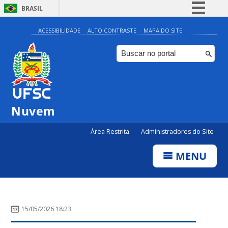
BRASIL
Simplifique!
ACESSIBILIDADE
ALTO CONTRASTE
MAPA DO SITE
Comunica BR
Participe
Acesso à informação
Legislação
Nuvem
Canais
Área Restrita
Administradores do Site
MENU
15/05/2026 18:23