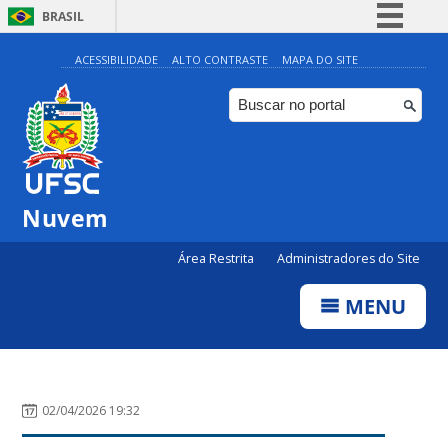
BRASIL
Simplifique!
ACESSIBILIDADE
ALTO CONTRASTE
MAPA DO SITE
Comunica BR
Participe
Acesso à informação
Legislação
Nuvem
Canais
Área Restrita
Administradores do Site
MENU
02/04/2026 19:32