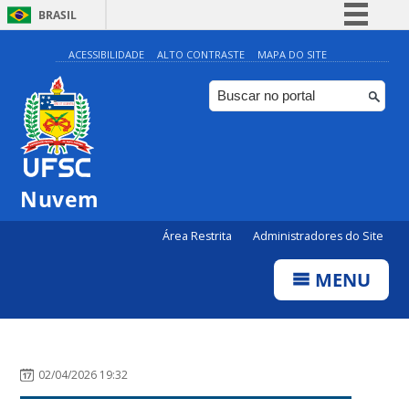
BRASIL
Simplifique!
ACESSIBILIDADE
ALTO CONTRASTE
MAPA DO SITE
Comunica BR
Participe
Acesso à informação
Legislação
Nuvem
Canais
Área Restrita
Administradores do Site
MENU
02/04/2026 19:32