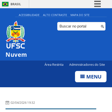
BRASIL
Simplifique!
ACESSIBILIDADE
ALTO CONTRASTE
MAPA DO SITE
Comunica BR
Participe
Acesso à informação
Legislação
Nuvem
Canais
Área Restrita
Administradores do Site
MENU
02/04/2026 19:32