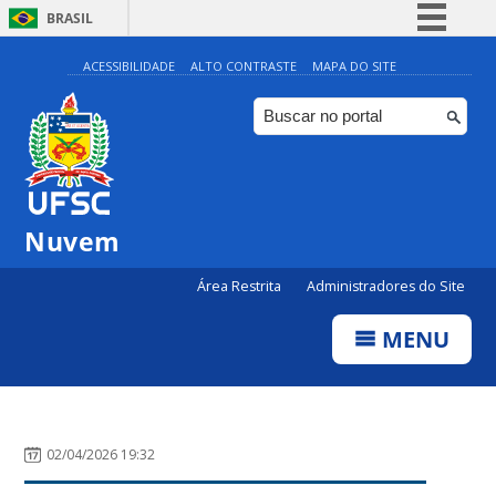
BRASIL
Simplifique!
ACESSIBILIDADE
ALTO CONTRASTE
MAPA DO SITE
Comunica BR
Participe
Acesso à informação
Legislação
Nuvem
Canais
Área Restrita
Administradores do Site
MENU
02/04/2026 19:32